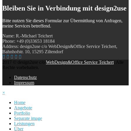
Bleiben Sie in Verbindung
mit design2use
Bitte nutzen Sie dieses Formular zur Übermittlung von Anfragen,
meine Services betreffend.
Name: R.-Michael Teichert
Phone: +49 (0)33653 18184
Address: design2use c/o WebDesign&Office Service Teichert,
Bahnhofstr. 10, 15295 Ziltendorf
2017 © design2use c/o
WebDesign&Office Service Teichert
. Alle
Rechte vorbehalten.
Datenschutz
Impressum
×
Home
Angebote
Portfolio
Separate image
Leistungen
Über