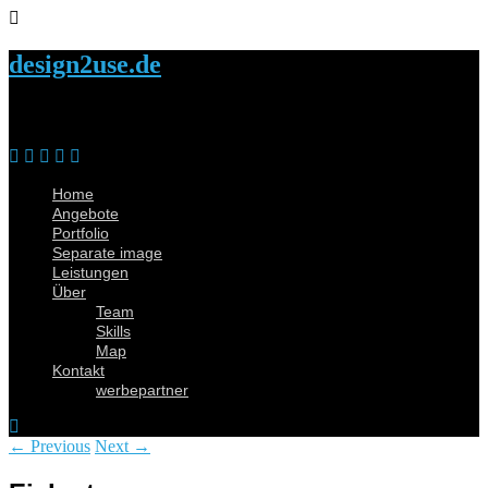
design2use.de
Home
Angebote
Portfolio
Separate image
Leistungen
Über
Team
Skills
Map
Kontakt
werbepartner
← Previous
Next →