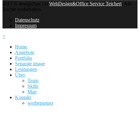
2017 © design2use c/o
WebDesign&Office Service Teichert
. Alle
Rechte vorbehalten.
Datenschutz
Impressum
×
Home
Angebote
Portfolio
Separate image
Leistungen
Über
Team
Skills
Map
Kontakt
werbepartner