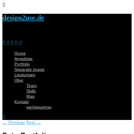
design2use.de
Home
Angebote
Portfolio
Separate image
Leistungen
Über
Team
Skills
Map
Kontakt
werbepartner
← Previous
Next →