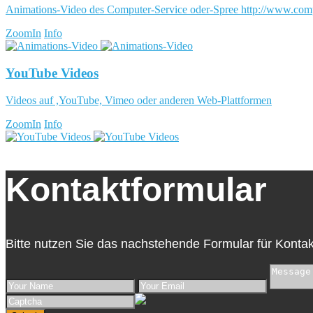
Animations-Video des Computer-Service oder-Spree http://www.com
ZoomIn
Info
YouTube Videos
Videos auf ,YouTube, Vimeo oder anderen Web-Plattformen
ZoomIn
Info
Kontaktformular
Bitte nutzen Sie das nachstehende Formular für Kontak