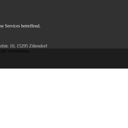
e Services betreffend.
str. 10, 15295 Ziltendorf
chte vorbehalten.