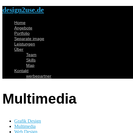
design2use.de
Home
Angebote
Portfolio
Separate image
Leistungen
Über
Team
Skills
Map
Kontakt
werbepartner
Multimedia
Grafik Design
Multimedia
Web Design