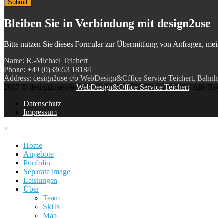
Submit
Bleiben Sie in Verbindung
mit design2use
Bitte nutzen Sie dieses Formular zur Übermittlung von Anfragen, mein
Name: R.-Michael Teichert
Phone: +49 (0)33653 18184
Address: design2use c/o WebDesign&Office Service Teichert, Bahnhof
2017 © design2use c/o
WebDesign&Office Service Teichert
. Alle Re
Datenschutz
Impressum
×
Home
Angebote
Portfolio
Separate image
Leistungen
Über
Team
Skills
Map