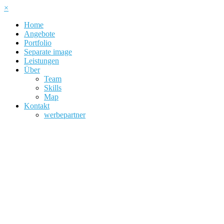
×
Home
Angebote
Portfolio
Separate image
Leistungen
Über
Team
Skills
Map
Kontakt
werbepartner