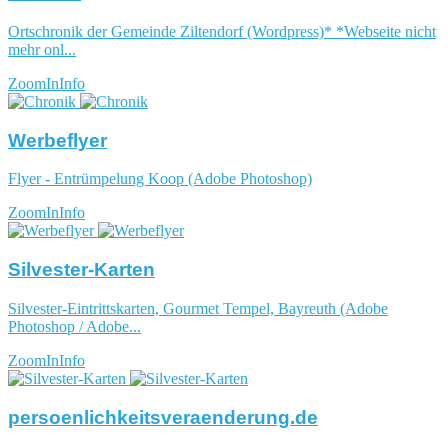
Ortschronik der Gemeinde Ziltendorf (Wordpress)* *Webseite nicht
mehr onl...
ZoomIn
Info
Werbeflyer
Flyer - Entrümpelung Koop (Adobe Photoshop)
ZoomIn
Info
Silvester-Karten
Silvester-Eintrittskarten, Gourmet Tempel, Bayreuth (Adobe
Photoshop / Adobe...
ZoomIn
Info
persoenlichkeitsveraenderung.de