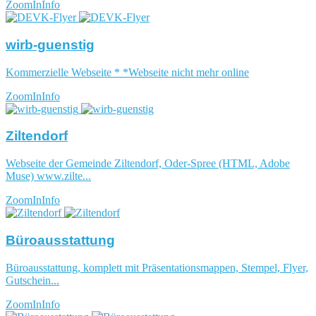
ZoomIn
Info
wirb-guenstig
Kommerzielle Webseite * *Webseite nicht mehr online
ZoomIn
Info
Ziltendorf
Webseite der Gemeinde Ziltendorf, Oder-Spree (HTML, Adobe
Muse) www.zilte...
ZoomIn
Info
Büroausstattung
Büroausstattung, komplett mit Präsentationsmappen, Stempel, Flyer,
Gutschein...
ZoomIn
Info