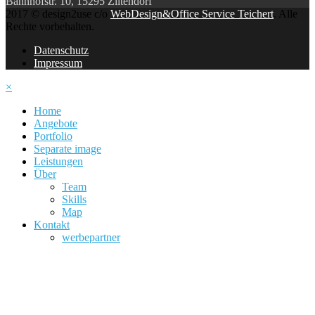
Bahnhofstr. 10, 15295 Ziltendorf
2017 © design2use c/o
WebDesign&Office Service Teichert
. Alle
Rechte vorbehalten.
Datenschutz
Impressum
×
Home
Angebote
Portfolio
Separate image
Leistungen
Über
Team
Skills
Map
Kontakt
werbepartner