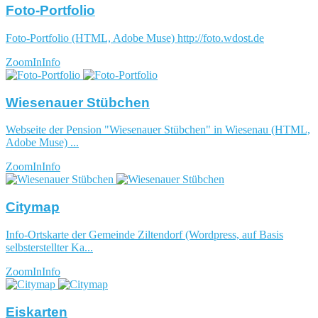
Foto-Portfolio
Foto-Portfolio (HTML, Adobe Muse) http://foto.wdost.de
ZoomIn
Info
Wiesenauer Stübchen
Webseite der Pension "Wiesenauer Stübchen" in Wiesenau (HTML,
Adobe Muse) ...
ZoomIn
Info
Citymap
Info-Ortskarte der Gemeinde Ziltendorf (Wordpress, auf Basis
selbsterstellter Ka...
ZoomIn
Info
Eiskarten